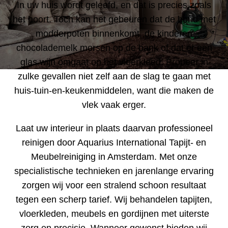
In uw huis wordt geleefd, en dat is precies zoals
het hoort. Toch kan het gebeuren dat de hond met
modderpoten binnenkomt, de kinderen
chocolademelk morsen op de bank of dat er een
glas wijn omgaat op het vloerkleed. Probeer in
zulke gevallen niet zelf aan de slag te gaan met
huis-tuin-en-keukenmiddelen, want die maken de
vlek vaak erger.
Laat uw interieur in plaats daarvan professioneel
reinigen door Aquarius International Tapijt- en
Meubelreiniging in Amsterdam. Met onze
specialistische technieken en jarenlange ervaring
zorgen wij voor een stralend schoon resultaat
tegen een scherp tarief. Wij behandelen tapijten,
vloerkleden, meubels en gordijnen met uiterste