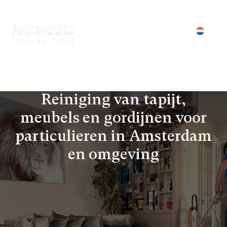
S
k
i
p
Aquarius International
meubel- en tapijtreiniging Amsterdam
t
o
c
o
Reiniging van tapijt,
n
meubels en gordijnen voor
t
e
particulieren in Amsterdam
n
en omgeving
t