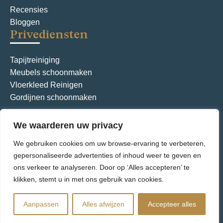
Recensies
Bloggen
Privediensten
Tapijtreiniging
Meubels schoonmaken
Vloerkleed Reinigen
Gordijnen schoonmaken
We waarderen uw privacy
Algemene voorwaarden
Privacybeleid
We gebruiken cookies om uw browse-ervaring te verbeteren,
© Aquarius International – Alle rechten voorbehouden.
gepersonaliseerde advertenties of inhoud weer te geven en
ons verkeer te analyseren. Door op ‘Alles accepteren’ te
klikken, stemt u in met ons gebruik van cookies.
Aanpassen
Alles afwijzen
Accepteer alles
Aangedreven door