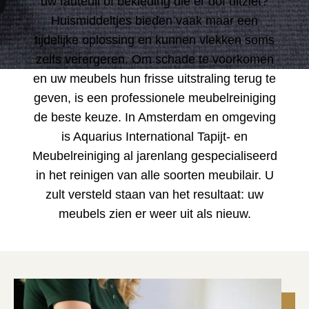
uw fauteuil of bekleding die er dof uitziet?
Huismiddeltjes bieden vaak maar een
tijdelijke oplossing en kunnen vlekken soms
zelfs verergeren. Om schade te voorkomen
en uw meubels hun frisse uitstraling terug te
geven, is een professionele meubelreiniging
de beste keuze. In Amsterdam en omgeving
is Aquarius International Tapijt- en
Meubelreiniging al jarenlang gespecialiseerd
in het reinigen van alle soorten meubilair. U
zult versteld staan van het resultaat: uw
meubels zien er weer uit als nieuw.