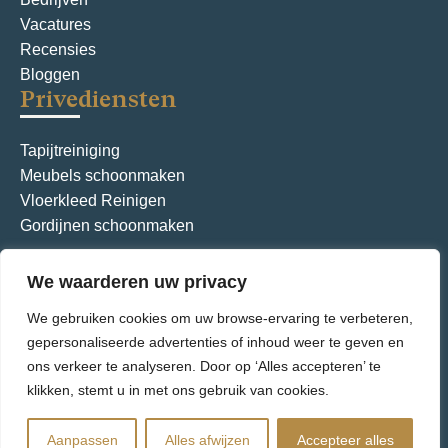
Vacatures
Recensies
Bloggen
Privediensten
Tapijtreiniging
Meubels schoonmaken
Vloerkleed Reinigen
Gordijnen schoonmaken
We waarderen uw privacy
Algemene voorwaarden
Privacybeleid
We gebruiken cookies om uw browse-ervaring te verbeteren,
© Aquarius International – Alle rechten voorbehouden.
gepersonaliseerde advertenties of inhoud weer te geven en
ons verkeer te analyseren. Door op ‘Alles accepteren’ te
klikken, stemt u in met ons gebruik van cookies.
Aanpassen
Alles afwijzen
Accepteer alles