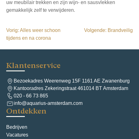
uw meubilair trekken en zijn wijn- en sausvlekken
gemakkelijk zelf te verwijderen.
B
Vorig:
Alles weer schoon
Volgende:
Brandveilig
tijdens en na corona
e
r
i
Klantenservice
c
h
Bezoekadres Weerenweg 15F 1161 AE Zwanenburg
Kantooradres Zekeringstraat 461014 BT Amsterdam
t
020 - 66 73 865
n
info@aquarius-amsterdam.com
Ontdekken
a
v
Bedrijven
i
Vacatures