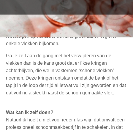
op de bank gezeten en de hond heeft met zijn staart
glazen wijn of koppen koffie van de salontafel gestoten.
Er zijn dus her en der vlekken ontstaan die niet een twee
drie met een sopje te verwijderen zijn. En met de
feestdagen op komst, is de kans groot dat er nog wel
enkele vlekken bijkomen.
Ga je zelf aan de gang met het verwijderen van de
vlekken dan is de kans groot dat er fikse kringen
achterblijven, die we in vaktermen ‘schone vlekken’
noemen. Deze kringen ontstaan omdat de bank of het
tapijt in de loop der tijd al ietwat vuil zijn geworden en dat
dat vuil nu afsteekt naast de schoon gemaakte vlek.
Wat kan ik zelf doen?
Natuurlijk hoeft u niet voor ieder glas wijn dat omvalt een
professioneel schoonmaakbedrijf in te schakelen. In dat