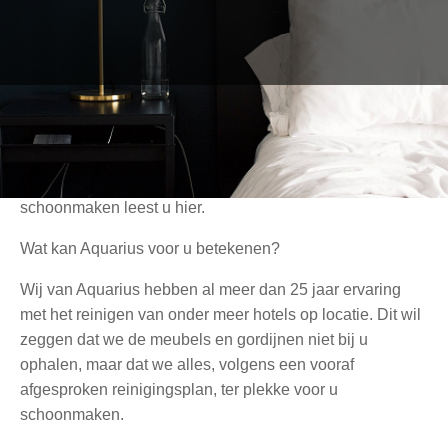
tevreden zijn na hun bezoek. Dat ze in een perfect
schone kamer hebben geslapen en geen opmerkingen
kunnen hebben over slechte hygiëne of vlekken in het
tapijt of in de meubels. In onze blog ‘Uw hotel weer fris’
schreven we er al over; over hoe belangrijk het is dat uw
hotel schoon en fris is en dat u hier het beste een
professioneel reinigingsbedrijf, zoals Aquarius
International, voor inschakelt. Hoe we uw hotel precies
schoonmaken leest u hier.
Wat kan Aquarius voor u betekenen?
Wij van Aquarius hebben al meer dan 25 jaar ervaring
met het reinigen van onder meer hotels op locatie. Dit wil
zeggen dat we de meubels en gordijnen niet bij u
ophalen, maar dat we alles, volgens een vooraf
afgesproken reinigingsplan, ter plekke voor u
schoonmaken.