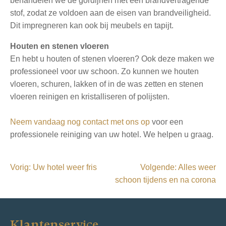
behandelen we de gordijnen met een brandvertragende
stof, zodat ze voldoen aan de eisen van brandveiligheid.
Dit impregneren kan ook bij meubels en tapijt.
Houten en stenen vloeren
En hebt u houten of stenen vloeren? Ook deze maken we
professioneel voor uw schoon. Zo kunnen we houten
vloeren, schuren, lakken of in de was zetten en stenen
vloeren reinigen en kristalliseren of polijsten.
Neem vandaag nog contact met ons op
voor een
professionele reiniging van uw hotel. We helpen u graag.
B
Vorig:
Uw hotel weer fris
Volgende:
Alles weer
schoon tijdens en na corona
e
r
i
Klantenservice