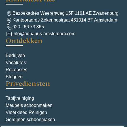
c
h
Bezoekadres Weerenweg 15F 1161 AE Zwanenburg
Kantooradres Zekeringstraat 461014 BT Amsterdam
t
020 - 66 73 865
n
info@aquarius-amsterdam.com
Ontdekken
a
v
Bedrijven
i
Vacatures
g
Recensies
Bloggen
a
Privediensten
t
i
Tapijtreiniging
Meubels schoonmaken
e
Vloerkleed Reinigen
Gordijnen schoonmaken