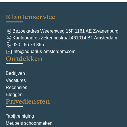
r
i
Klantenservice
c
h
Bezoekadres Weerenweg 15F 1161 AE Zwanenburg
Kantooradres Zekeringstraat 461014 BT Amsterdam
t
020 - 66 73 865
n
info@aquarius-amsterdam.com
Ontdekken
a
v
Bedrijven
i
Vacatures
g
Recensies
Bloggen
a
Privediensten
t
i
Tapijtreiniging
Meubels schoonmaken
e