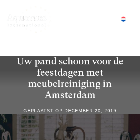
S
k
i
p
Aquarius International
meubel- en tapijtreiniging Amsterdam
t
o
c
o
Uw pand schoon voor de
n
feestdagen met
t
e
meubelreiniging in
n
Amsterdam
t
GEPLAATST OP
DECEMBER 20, 2019